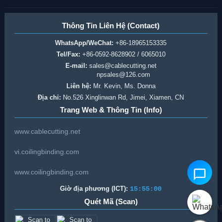
Thông Tin Liên Hệ (Contact)
WhatsApp/WeChat:
+86-18965153335
Tel/Fax:
+86-0592-8628902 / 6065010
E-mail:
sales@cablecutting.net
npsales@126.com
Liên hệ:
Mr. Kevin, Ms. Donna
Địa chỉ:
No.526 Xinglinwan Rd, Jimei, Xiamen, CN
Trang Web & Thông Tin (Info)
www.cablecutting.net
vi.coilingbinding.com
www.coilingbinding.com
Giờ địa phương (ICT):
15:55:00
Quét Mã (Scan)