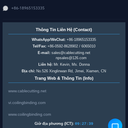
+86-18965153335
Thông Tin Liên Hệ (Contact)
WhatsApp/WeChat:
+86-18965153335
Tel/Fax:
+86-0592-8628902 / 6065010
E-mail:
sales@cablecutting.net
npsales@126.com
Liên hệ:
Mr. Kevin, Ms. Donna
Địa chỉ:
No.526 Xinglinwan Rd, Jimei, Xiamen, CN
Trang Web & Thông Tin (Info)
www.cablecutting.net
vi.coilingbinding.com
www.coilingbinding.com
Giờ địa phương (ICT):
09:27:39