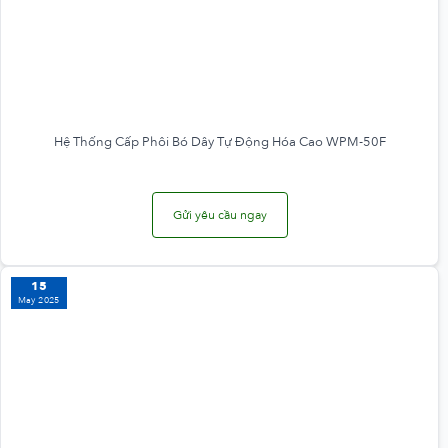
Hệ Thống Cấp Phôi Bó Dây Tự Động Hóa Cao WPM-50F
Gửi yêu cầu ngay
15
May 2025